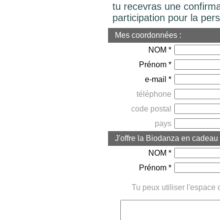
tu recevras une confirm
participation pour la per
Mes coordonnées :
NOM *
Prénom *
e-mail *
téléphone
code postal
pays
J'offre la Biodanza en cadeau à
NOM *
Prénom *
Tu peux utiliser l'espace 