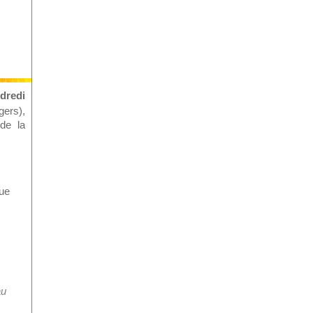
dredi
gers),
de la
que
au