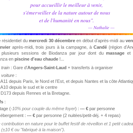
pour accueillir le meilleur à venir,
s'émerveiller de la nature autour de nous
et de l'humanité en nous".
— Nathalie —
 résidentiel du
mercredi 30 décembre
en début d'après-midi au
ven
nvier
après-midi, trois jours à la campagne, à
Candé
(région d'An
 plusieurs sessions de Biodanza par jour dont du
massage
et 
anza en
piscine d'eau chaude
!...
 train
: Gare d'
Angers-Saint-Laud
+ transferts à organiser
 voiture
:
A11 depuis Paris, le Nord et l'Est, et depuis Nantes et la côte Atlanti
A10 depuis le sud et le centre
 D173 depuis Rennes et la Bretagne.
fs
:
tage (
-10%
pour couple du même foyer
) :
--- €
par personne
Hébergement :
--- €
par personne (2 nuitées/petit-déj. + 4 repas)
 contribution en nature pour le buffet festif de réveillon et 1 petit cade
 (±10 € ou "fabriqué à la maison")
.