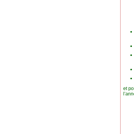
et po
l'an