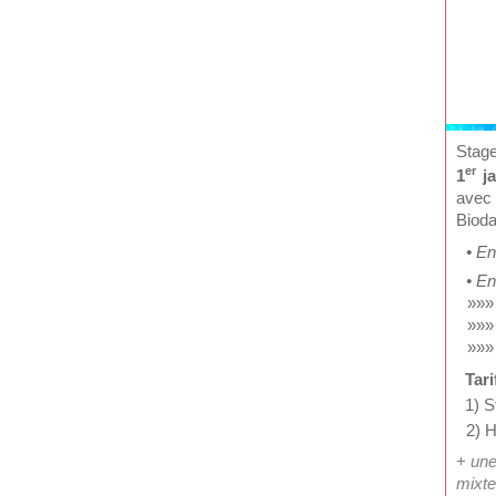
Stage
er
1
ja
avec
Biod
• En
• En
»»» 
»»» 
»»»
Tari
1) S
2) 
+
une
mixte