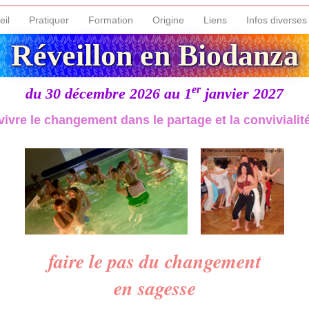
eil
Pratiquer
Formation
Origine
Liens
Infos diverses
Réveillon en Biodanza
er
du 30 décembre 2026 au 1
janvier 2027
vivre le changement dans le partage et la convivialit
faire le pas du changement
en sagesse